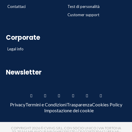
Contattaci
Test di personalità
Customer support
Corporate
Legal info
Newsletter
Privacy
Termini e Condizioni
Trasparenza
Cookies Policy
Impostazione dei cookie
COPYRIGHT 2026 © CVING S.R.L. CON SOCIO UNICO | VIA TORTONA
33, 20144 MILANO | P. IVA 04681350270 | CF 02297530442 | REA MI -