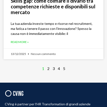
Skills gap: come colmare il divario tra
competenze richieste e disponibili sul
mercato
La tua azienda investe tempo e risorse nel recruitment,
ma fatica a tenere il passo con l’innovazione? Spesso la
causa non è immediatamente visibile: il
READ MORE »
13/12/2025
Nessun commento
1
2
3
4
5
CVing è partner per l’HR Transformation di grandi aziende