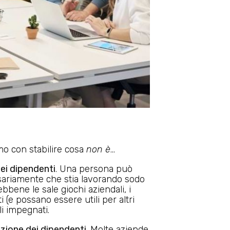
mo con stabilire cosa
non è
…
dei dipendenti
. Una persona può
ssariamente che stia lavorando sodo
ebbene le sale giochi aziendali, i
i (e possano essere utili per altri
li impegnati.
zione dei dipendenti
. Molte aziende