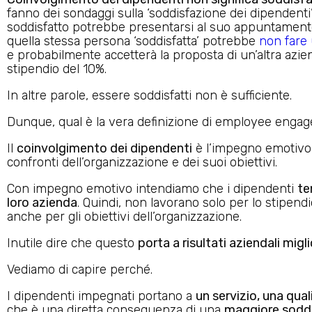
fanno dei sondaggi sulla ‘soddisfazione dei dipendent
soddisfatto potrebbe presentarsi al suo appuntament
quella stessa persona ‘soddisfatta’ potrebbe
non fare 
e probabilmente accetterà la proposta di un’altra azi
stipendio del 10%.
In altre parole, essere soddisfatti non è sufficiente.
Dunque, qual è la vera definizione di employee enga
Il
coinvolgimento dei dipendenti
è l’impegno emotivo 
confronti dell’organizzazione e dei suoi obiettivi.
Con impegno emotivo intendiamo che i dipendenti
te
loro azienda
. Quindi, non lavorano solo per lo stipen
anche per gli obiettivi dell’organizzazione.
Inutile dire che questo
porta a risultati aziendali migli
Vediamo di capire perché.
I dipendenti impegnati portano a
un servizio, una qual
che è una diretta conseguenza di una
maggiore soddis