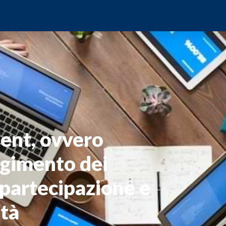
nt, ovvero
lgimento dei
partecipazione e
ità