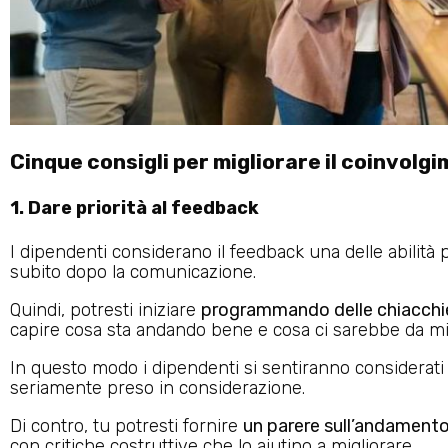
Cinque consigli per migliorare il coinvolg
1. Dare priorità al feedback
I dipendenti considerano il feedback una delle abilità
subito dopo la comunicazione.
Quindi, potresti iniziare
programmando delle chiacchie
capire cosa sta andando bene e cosa ci sarebbe da mig
In questo modo i dipendenti si sentiranno considerati 
seriamente preso in considerazione.
Di contro, tu potresti fornire
un parere sull’andamento 
con critiche costruttive che lo aiutino a migliorare.