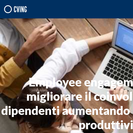
Employee engageme
migliorare il coinvo
dipendenti aumentando 
produttiv