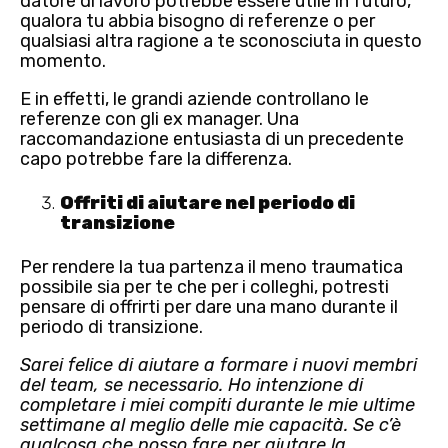
datore di lavoro potrebbe essere utile in futuro,
qualora tu abbia bisogno di referenze o per
qualsiasi altra ragione a te sconosciuta in questo
momento.
E in effetti,
le grandi aziende controllano le
referenze con gli ex manager
. Una
raccomandazione entusiasta di un precedente
capo potrebbe fare la differenza.
Offriti di aiutare nel periodo di
transizione
Per rendere la tua partenza il meno traumatica
possibile sia per te che per i colleghi, potresti
pensare di offrirti per dare una mano durante il
periodo di transizione.
Sarei felice di aiutare a formare i nuovi membri
del team, se necessario. Ho intenzione di
completare i miei compiti durante le mie ultime
settimane al meglio delle mie capacità. Se c’è
qualcosa che posso fare per aiutare la