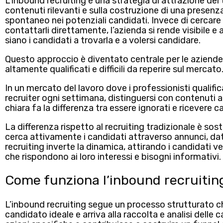
L’inbound recruiting è una strategia di attrazione dei 
contenuti rilevanti
e sulla costruzione di
una presenza
spontaneo nei
potenziali
candidati
. Invece di cercare
contattarli direttamente, l’azienda si rende visibile 
siano i candidati a trovarla e a volersi candidare.
Questo approccio è diventato centrale per le aziende
altamente qualificati e difficili da reperire sul mercato
In un mercato del lavoro dove i professionisti qualifi
recruiter ogni settimana,
distinguersi con contenuti a
chiara
fa la differenza tra essere ignorati e ricevere 
La differenza rispetto al recruiting tradizionale è sost
cerca attivamente i candidati attraverso annunci, dat
recruiting inverte la dinamica, attirando i candidati 
che rispondono ai loro interessi e bisogni informativi.
Come funziona l’inbound recruitin
L’inbound recruiting segue un processo strutturato ch
candidato ideale
e arriva alla
raccolta e analisi delle 