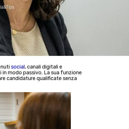
da&Tips
enuti
social
, canali digitali
e
ti in modo passivo.
La sua funzione
are candidature qualificate senza