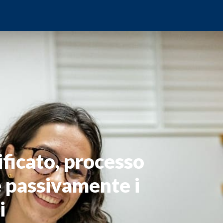
ificato, processo
e passivamente i
i