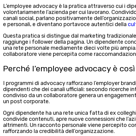
L’employee advocacy è la pratica attraverso cui i
dip
volontariamente l’azienda per cui lavorano
. Condivido
canali social, parlano positivamente dell’organizzazio
e personali, e diventano
portavoce autentici della
cul
Questa pratica si distingue dal marketing tradizional
raggiunge i follower della pagina. Un dipendente con
una rete personale mediamente dieci volte più ampia
collaboratore viene percepita come raccomandazion
Perché l’employee advocacy è così
I programmi di advocacy rafforzano l’employer brand
dipendenti che dei canali ufficiali: secondo ricerche i
condiviso da un collaboratore genera un engagement f
un post corporate.
Ogni dipendente ha una rete unica fatta di
ex colleghi,
condivide contenuti, apre nuove connessioni che l’a
altrimenti. Un
racconto personale viene percepito co
rafforzando la credibilità dell’organizzazione.