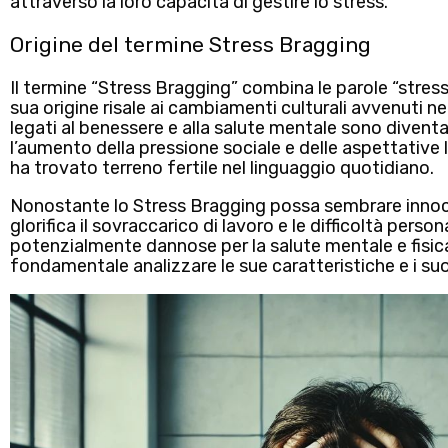
attraverso la loro capacità di gestire lo stress.
Origine del termine Stress Bragging
Il termine “Stress Bragging” combina le parole “
stres
sua origine risale ai cambiamenti culturali avvenuti ne
legati al benessere e alla salute mentale sono divent
l’aumento della pressione sociale e delle aspettati
ha trovato terreno fertile nel linguaggio quotidiano.
Nonostante lo Stress Bragging possa sembrare innoc
glorifica il sovraccarico di lavoro e le difficoltà persona
potenzialmente dannose per la salute mentale e fisic
fondamentale analizzare le sue caratteristiche e i suoi