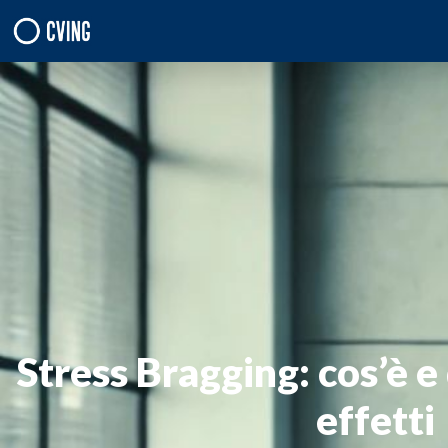
Stress Bragging: cos’è e 
effetti