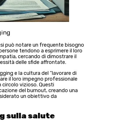
ging
g, si può notare un frequente bisogno
 persone tendono a esprimere il loro
mpatia
, cercando di dimostrare il
essità delle sfide affrontate.
agging e
la cultura del “lavorare di
care il loro impegno professionale
n circolo vizioso. Questi
icazione del burnout, creando una
nsiderato un obiettivo da
g sulla salute