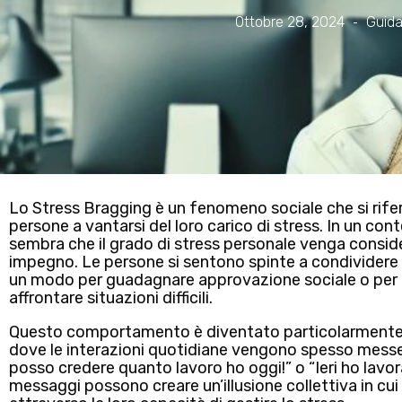
Ottobre 28, 2024
Guida
Lo
Stress Bragging
è un fenomeno sociale che si rifer
persone a
vantarsi del loro carico di stress
. In un con
sembra che il grado di stress personale venga consid
impegno. Le persone si sentono spinte a condividere 
un modo per guadagnare approvazione sociale o per m
affrontare situazioni difficili.
Questo comportamento è diventato particolarment
dove le interazioni quotidiane vengono spesso mess
posso credere quanto lavoro ho oggi!” o “Ieri ho lavo
messaggi possono
creare un’illusione collettiva
in cu