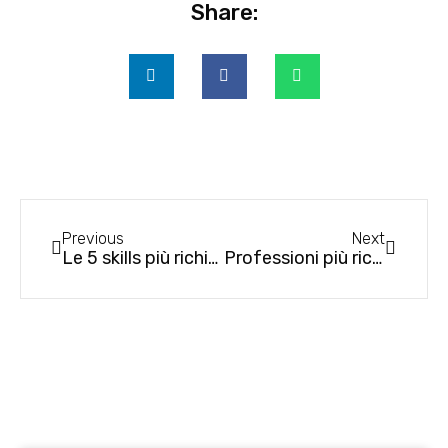
Share:
Previous
Next
Le 5 skills più richieste dalle aziende innovative
Professioni più richieste nel 2022: ecco i lavori del futuro