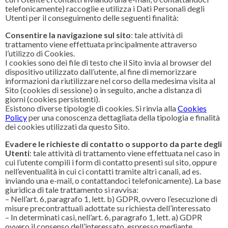
telefonicamente) raccoglie e utilizza i Dati Personali degli
Utenti per il conseguimento delle seguenti finalità:
Consentire la navigazione sul sito
: tale attività di
trattamento viene effettuata principalmente attraverso
l’utilizzo di Cookies.
I cookies sono dei file di testo che il Sito invia al browser del
dispositivo utilizzato dall’utente, al fine di memorizzare
informazioni da riutilizzare nel corso della medesima visita al
Sito (cookies di sessione) o in seguito, anche a distanza di
giorni (cookies persistenti).
Esistono diverse tipologie di cookies. Si rinvia alla
Cookies
Policy
per una conoscenza dettagliata della tipologia e finalità
dei cookies utilizzati da questo Sito.
Evadere le richieste di contatto o supporto da parte degli
Utenti
: tale attività di trattamento viene effettuata nel caso in
cui l’utente compili i form di contatto presenti sul sito, oppure
nell’eventualità in cui ci contatti tramite altri canali, ad es.
inviando una e-mail, o contattandoci telefonicamente). La base
giuridica di tale trattamento si ravvisa:
– Nell’art. 6, paragrafo 1, lett. b) GDPR, ovvero l’esecuzione di
misure precontrattuali adottate su richiesta dell’interessato
– In determinati casi, nell’art. 6, paragrafo 1, lett. a) GDPR
ovvero il consenso dell’interessato, espresso mediante