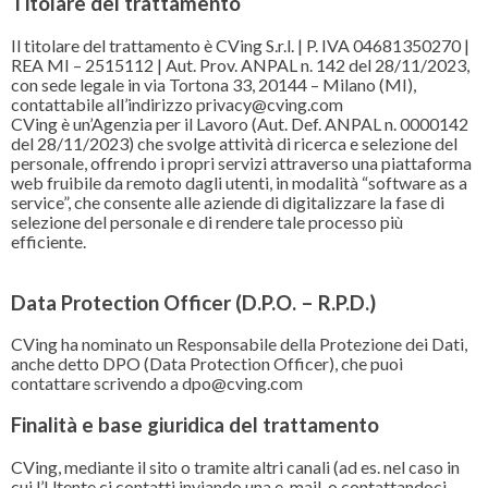
Titolare del trattamento
Il titolare del trattamento è CVing S.r.l. | P. IVA 04681350270 |
REA MI – 2515112 | Aut. Prov. ANPAL n. 142 del 28/11/2023,
con sede legale in via Tortona 33, 20144 – Milano (MI),
contattabile all’indirizzo privacy@cving.com
CVing è un’Agenzia per il Lavoro (Aut. Def. ANPAL n. 0000142
del 28/11/2023) che svolge attività di ricerca e selezione del
personale, offrendo i propri servizi attraverso una piattaforma
web fruibile da remoto dagli utenti, in modalità “software as a
service”, che consente alle aziende di digitalizzare la fase di
selezione del personale e di rendere tale processo più
efficiente.
Data Protection Officer (D.P.O. – R.P.D.)
CVing ha nominato un Responsabile della Protezione dei Dati,
anche detto DPO (Data Protection Officer), che puoi
contattare scrivendo a dpo@cving.com
Finalità e base giuridica del trattamento
CVing, mediante il sito o tramite altri canali (ad es. nel caso in
cui l’Utente ci contatti inviando una e-mail, o contattandoci