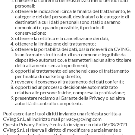
chiedere la conferma dell’esistenza o meno dei tuoi dati
personali;
ottenere le indicazioni circa le finalità del trattamento, le
categorie dei dati personali, destinatari o le categorie di
destinatari a cui i dati personali sono stati o saranno
comunicati e, quando possibile, il periodo di
conservazione;
ottenere la rettifica e la cancellazione dei dati;
ottenere la limitazione del trattamento;
ottenere la portabilità dei dati, ossia riceverli da CVING,
in un formato strutturato, di uso comune e leggibile da
dispositivo automatico, e trasmetterli ad un altro titolare
del trattamento senza impedimenti;
opporti al trattamento ed anche nel caso di trattamento
per finalità di marketing diretto;
revocare il consenso al trattamento dei dati conferiti;
opporti ad un processo decisionale automatizzato
relativo alle persone fisiche, compresa la profilazione;
presentare reclamo al Garante della Privacy o ad altra
autorità di controllo competente.
Puoi esercitare i tuoi diritti inviando una richiesta scritta a
CVing S.r.l., all’indirizzo mail privacy@cving.com
Questa Privacy Policy è entrata in vigore in data 06/08/2021.
CVing S.r.l. si riserva il diritto di modificare parzialmente o