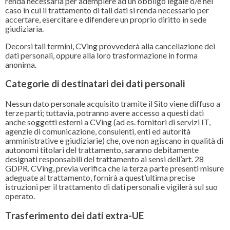
renda necessaria per adempiere ad un obbligo legale o/e nel
caso in cui il trattamento di tali dati si renda necessario per
accertare, esercitare e difendere un proprio diritto in sede
giudiziaria.
Decorsi tali termini, CVing provvederà alla cancellazione dei
dati personali, oppure alla loro trasformazione in forma
anonima.
Categorie di destinatari dei dati personali
Nessun dato personale acquisito tramite il Sito viene diffuso a
terze parti; tuttavia, potranno avere accesso a questi dati
anche soggetti esterni a CVing (ad es. fornitori di servizi IT,
agenzie di comunicazione, consulenti, enti ed autorità
amministrative e giudiziarie) che, ove non agiscano in qualità di
autonomi titolari del trattamento, saranno debitamente
designati responsabili del trattamento ai sensi dell’art. 28
GDPR. CVing, previa verifica che la terza parte presenti misure
adeguate al trattamento, fornirà a quest’ultima precise
istruzioni per il trattamento di dati personali e vigilerà sul suo
operato.
Trasferimento dei dati extra-UE