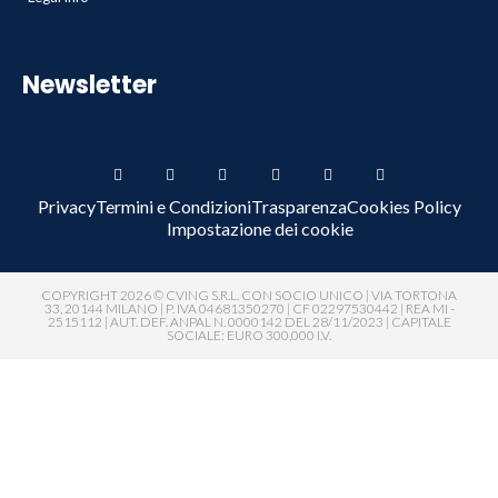
Newsletter
Privacy
Termini e Condizioni
Trasparenza
Cookies Policy
Impostazione dei cookie
COPYRIGHT 2026 © CVING S.R.L. CON SOCIO UNICO | VIA TORTONA
33, 20144 MILANO | P. IVA 04681350270 | CF 02297530442 | REA MI -
2515112 | AUT. DEF. ANPAL N. 0000142 DEL 28/11/2023 | CAPITALE
SOCIALE: EURO 300,000 I.V.