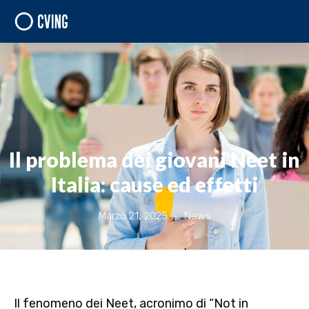
Il problema dei giovani Neet in
Italia: cause ed effetti
Marzo 21, 2025
News
Il fenomeno dei Neet, acronimo di
“Not in