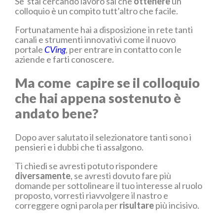
Se stai cercando lavoro sai che
ottenere
un
colloquio è un compito tutt’altro che facile.
Fortunatamente hai a disposizione in rete tanti
canali e strumenti innovativi come il nuovo
portale
CVing
, per entrare in contatto con le
aziende e farti conoscere.
Ma come capire se il colloquio
che hai appena sostenuto è
andato bene?
Dopo aver salutato il selezionatore tanti sono i
pensieri e i dubbi che ti assalgono.
Ti chiedi se avresti potuto rispondere
diversamente
, se avresti dovuto fare più
domande per sottolineare il tuo interesse al ruolo
proposto, vorresti riavvolgere il nastro e
correggere ogni parola per
risultare
più incisivo.