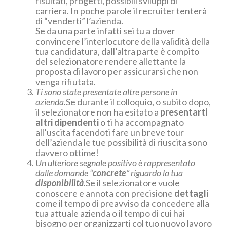
risultati, progetti, possibili sviluppi di
carriera. In poche parole il recruiter tenterà
di “venderti” l’azienda.
Se da una parte infatti sei tu a dover
convincere l’interlocutore della validità della
tua candidatura, dall’altra parte è compito
del selezionatore rendere allettante la
proposta di lavoro per assicurarsi che non
venga rifiutata.
Ti sono state presentate altre persone in
azienda.
Se durante il colloquio, o subito dopo,
il selezionatore non ha esitato a
presentarti
altri dipendenti
o ti ha accompagnato
all’uscita facendoti fare un breve tour
dell’azienda le tue possibilità di riuscita sono
davvero ottime!
Un ulteriore segnale positivo è rappresentato
dalle domande “
concrete
” riguardo la tua
disponibilità
.
Se il selezionatore vuole
conoscere e annota con precisione
dettagli
come il tempo di preavviso da concedere alla
tua attuale azienda o il tempo di cui hai
bisogno per organizzarti col tuo nuovo lavoro