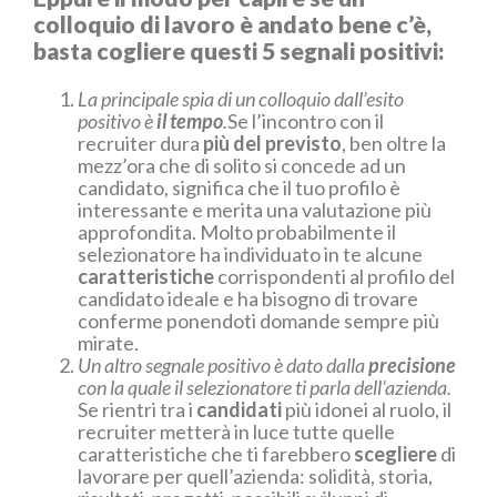
colloquio di lavoro è andato bene c’è,
basta cogliere questi 5 segnali positivi:
La principale spia di un colloquio dall’esito
positivo è
il tempo
.
Se l’incontro con il
recruiter dura
più del previsto
, ben oltre la
mezz’ora che di solito si concede ad un
candidato, significa che il tuo profilo è
interessante e merita una valutazione più
approfondita. Molto probabilmente il
selezionatore ha individuato in te alcune
caratteristiche
corrispondenti al profilo del
candidato ideale e ha bisogno di trovare
conferme ponendoti domande sempre più
mirate.
Un altro segnale positivo è dato dalla
precisione
con la quale il selezionatore ti parla dell’azienda.
Se rientri tra i
candidati
più idonei al ruolo, il
recruiter metterà in luce tutte quelle
caratteristiche che ti farebbero
scegliere
di
lavorare per quell’azienda: solidità, storia,