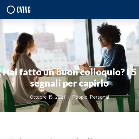
Hai fatto un buon colloquio? I 5
segnali per capirlo
Ottobre 15, 2021
People
,
Personal