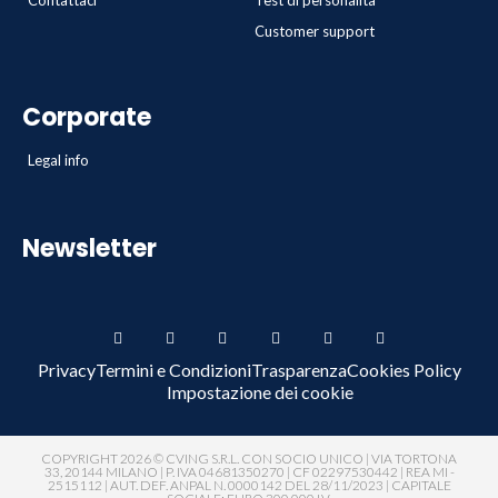
Contattaci
Test di personalità
Customer support
Corporate
Legal info
Newsletter
Privacy
Termini e Condizioni
Trasparenza
Cookies Policy
Impostazione dei cookie
COPYRIGHT 2026 © CVING S.R.L. CON SOCIO UNICO | VIA TORTONA
33, 20144 MILANO | P. IVA 04681350270 | CF 02297530442 | REA MI -
2515112 | AUT. DEF. ANPAL N. 0000142 DEL 28/11/2023 | CAPITALE