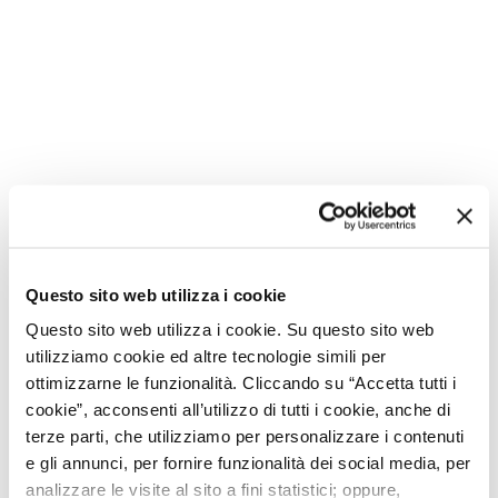
nella gestione del cliente
fare esperienza in realtà solide, dove il merito
viene riconosciuto
Posizioni lavorative
Questo sito web utilizza i cookie
Questo sito web utilizza i cookie. Su questo sito web
utilizziamo cookie ed altre tecnologie simili per
Qui puoi candidarti in ogni momento per essere
ottimizzarne le funzionalità. Cliccando su “Accetta tutti i
contattato dagli store presenti all'interno del
cookie”, acconsenti all’utilizzo di tutti i cookie, anche di
Designer Outlet
terze parti, che utilizziamo per personalizzare i contenuti
e gli annunci, per fornire funzionalità dei social media, per
analizzare le visite al sito a fini statistici; oppure,